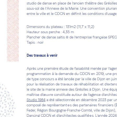
studio de danse en place de l’ancien théâtre des Grésilles
sous-sol de l’Annexe de la Mairie. Une convention plurian
entre la ville et le CDCN en définit les conditions d'usage
Dimensions du plateau : 131m2 (11,7 x 11,2)
Hauteur sous perche : 4,35 m
Plancher de danse saltis ® de l’entreprise française SPE
Tapis : noir
Des travaux à venir
Après une première étude de faisabilité menée par l’ag
programmation à la demande du CDCN en 2019, une pr
de type concours a été lancée par la ville de Dijon en ju
pour la réalisation de travaux de réhabilitation et d’exten
le site de la mairie annexe des Grésilles à Dijon. Une équ
maîtrise d'œuvre constituée autour de l’agence d’architec
Studio 1984
a été sélectionnée en décembre 2023 par un
composé de représentant·e·s des partenaires financiers (É
Feder, Région Bourgogne-Franche-Comté, ville de Dijon),
Dancing CDCN et d’architectes qualifié·e·s. L’année 2024