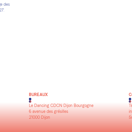
ge des
27.
BUREAUX
C
Le Dancing CDCN Dijon Bourgogne
T
6 avenue des grésilles
i
21000 Dijon
S