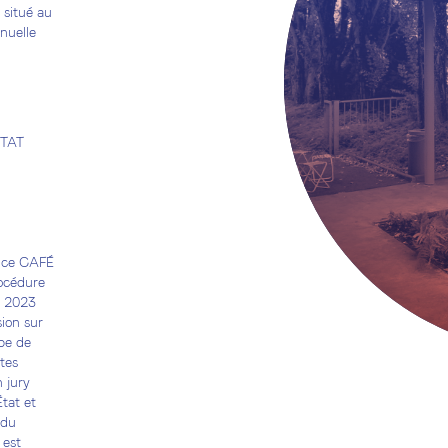
 situé au
nuelle
.
CTAT
ence CAFÉ
océdure
in 2023
sion sur
ipe de
tes
 jury
tat et
 du
 est