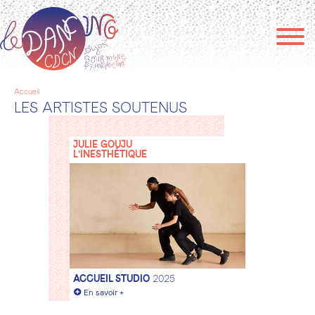
Aller
au
contenu
principal
Accueil
Fil
LES ARTISTES SOUTENUS
d'Ariane
JULIE GOUJU
L'INESTHÉTIQUE
ACCUEIL STUDIO
2025
+
En savoir +