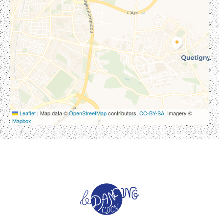
Leaflet
|
Map data ©
OpenStreetMap
contributors,
CC-BY-SA
, Imagery ©
Mapbox