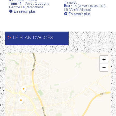
4 rue des Huches
Trimolet
Tram T1
: Arrêt Quetigny
Bus :
L3 (Arrêt Dallas CRI),
Centre La Parenthèse
L6 (Arrêt Alsace)
+
En savoir plus
+
En savoir plus
LE PLAN D'ACCÈS
+
−