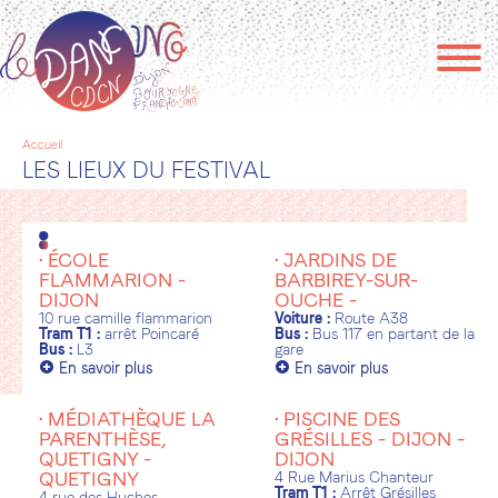
Aller
au
contenu
principal
Accueil
Fil
LES LIEUX DU FESTIVAL
d'Ariane
•
ÉCOLE
•
JARDINS DE
FLAMMARION
-
BARBIREY-SUR-
DIJON
OUCHE
-
10 rue camille flammarion
Voiture :
Route A38
Tram T1 :
arrêt Poincaré
Bus :
Bus 117 en partant de la
Bus :
L3
gare
+
+
En savoir plus
En savoir plus
•
MÉDIATHÈQUE LA
•
PISCINE DES
PARENTHÈSE,
GRÉSILLES - DIJON
-
QUETIGNY
-
DIJON
QUETIGNY
4 Rue Marius Chanteur
Tram T1 :
Arrêt Grésilles