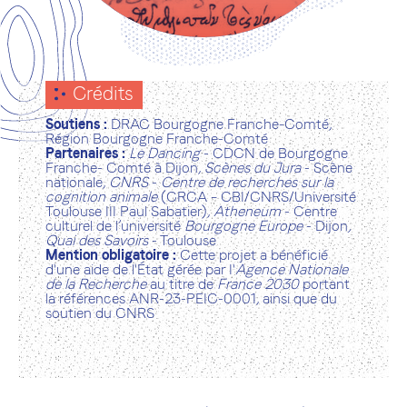
Crédits
Soutiens :
DRAC Bourgogne Franche-Comté,
Région Bourgogne Franche-Comté
Partenaires :
Le Dancing
- CDCN de Bourgogne
Franche- Comté à Dijon,
Scènes du Jura
- Scène
nationale,
CNRS
-
Centre de recherches sur la
cognition animale
(CRCA – CBI/CNRS/Université
Toulouse III Paul Sabatier),
Atheneum
- Centre
culturel de l’université
Bourgogne Europe
- Dijon
,
Quai des Savoirs
- Toulouse
Mention obligatoire :
Cette projet a bénéficié
d'une aide de l'État gérée par I'
Agence Nationale
de la Recherche
au titre de
France 2030
portant
la références ANR-23-PEIC-0001, ainsi que du
soutien du CNRS