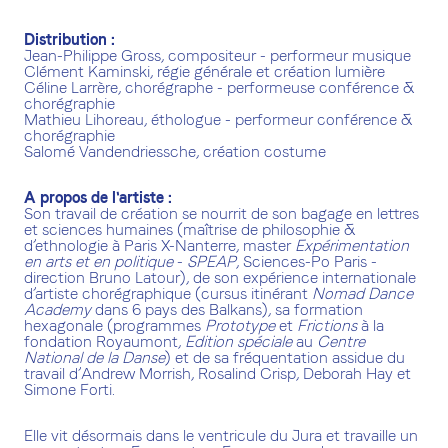
Distribution :
Jean-Philippe Gross, compositeur - performeur musique
Clément Kaminski, régie générale et création lumière
Céline Larrère, chorégraphe - performeuse conférence &
chorégraphie
Mathieu Lihoreau, éthologue - performeur conférence &
chorégraphie
Salomé Vandendriessche, création costume
A propos de l'artiste :
Son travail de création se nourrit de son bagage en lettres
et sciences humaines (maîtrise de philosophie &
d’ethnologie à Paris X-Nanterre, master
Expérimentation
en arts et en politique
-
SPEAP
, Sciences-Po Paris -
direction Bruno Latour), de son expérience internationale
d’artiste chorégraphique (cursus itinérant
Nomad Dance
Academy
dans 6 pays des Balkans), sa formation
hexagonale (programmes
Prototype
et
Frictions
à la
fondation Royaumont,
Edition spéciale
au
Centre
National de la Danse
) et de sa fréquentation assidue du
travail d’Andrew Morrish, Rosalind Crisp, Deborah Hay et
Simone Forti.
Elle vit désormais dans le ventricule du Jura et travaille un