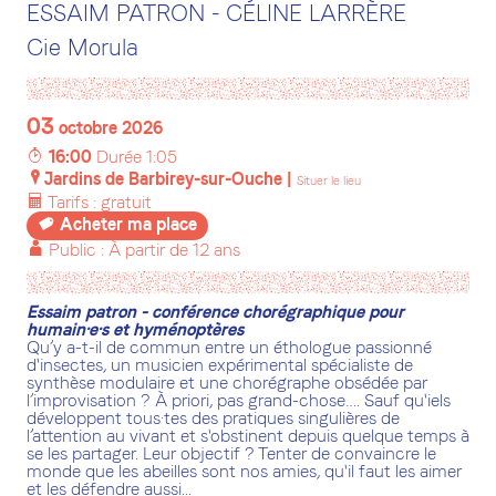
ESSAIM PATRON - CÉLINE LARRÈRE
Cie Morula
03
octobre 2026
T
16:00
Durée 1:05
P
Jardins de Barbirey-sur-Ouche
|
Situer le lieu
U
Tarifs : gratuit
t
Acheter ma place
A
Public : À partir de 12 ans
Essaim patron - conférence chorégraphique pour
humain·e·s et hyménoptères
Qu’y a-t-il de commun entre un éthologue passionné
d'insectes, un musicien expérimental spécialiste de
synthèse modulaire et une chorégraphe obsédée par
l’improvisation ? À priori, pas grand-chose…. Sauf qu'iels
développent tous·tes des pratiques singulières de
l’attention au vivant et s'obstinent depuis quelque temps à
se les partager. Leur objectif ? Tenter de convaincre le
monde que les abeilles sont nos amies, qu'il faut les aimer
et les défendre aussi...